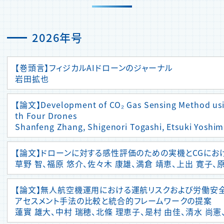
2026年号
【巻頭言】フィジカルAIドローンのジャーナル
岩田拡也
【論文】Development of CO₂ Gas Sensing Method usin
th Four Drones
Shanfeng Zhang, Shigenori Togashi, Etsuki Yoshi
【論文】ドローンに対する感性評価のための実機とCGにお
草野 智、福原 悠介、佐々木 康雄、満倉 靖恵、上出 寛子、原
【論文】無人航空機運用における運航リスクおよび労働安
アセスメント手法の比較と統合的フレームワークの提案
蓮實 雄大、中村 瑞穂、北條 理恵子、是村 由佳、清水 尚憲