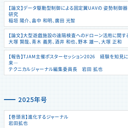
【論文】データ駆動型制御による固定翼UAVの 姿勢制御
研究
稲垣 陽介、畠中 和明、廣田 光智
【論文】大型遊戯施設の遠隔検査へのドローン活用に関す
大塚 賢哉、青木 義男、酒井 和也、野本 雄一、大塚 正和
【報告】TJAM主催ポスターセッション2026 経験を知見
来―
テクニカルジャーナル編集委員長 岩田 拡也
2025年号
【巻頭言】進化するジャーナル
岩田拡也