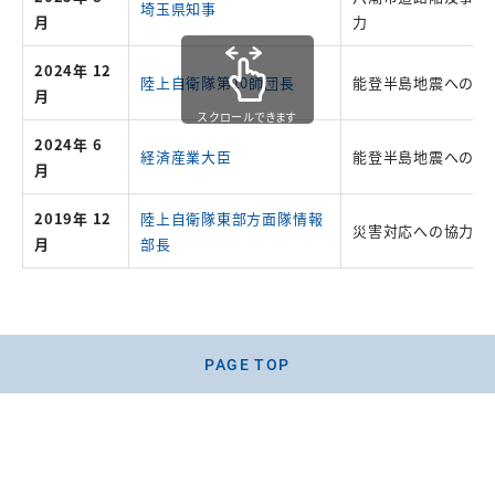
埼玉県知事
月
力
2024年 12
陸上自衛隊第10師団長
能登半島地震への協
月
スクロールできます
2024年 6
経済産業大臣
能登半島地震への貢
月
2019年 12
陸上自衛隊東部方面隊情報
災害対応への協力
月
部長
PAGE TOP