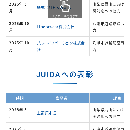
2026年 3
山梨県扇山における
株式会社Prodrone
月
災対応への協力
スクロールできます
2025年 10
八潮市道路陥没事故
Liberawear株式会社
月
力
2025年 10
ブルーイノベーション株式会
八潮市道路陥没事故
月
社
力
JUIDAへの表彰
時期
贈呈者
理由
2026年 3
山梨県扇山における
上野原市長
月
災対応への協力
2025年 8
八潮市道路陥没事故