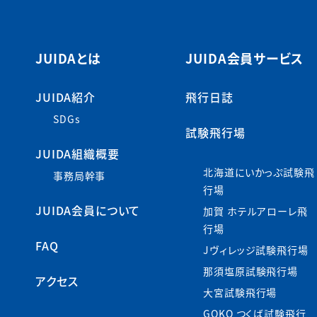
JUIDAとは
JUIDA会員サービス
JUIDA紹介
飛行日誌
SDGs
試験飛行場
JUIDA組織概要
北海道にいかっぷ試験飛
事務局幹事
行場
JUIDA会員について
加賀 ホテルアローレ飛
行場
FAQ
Jヴィレッジ試験飛行場
那須塩原試験飛行場
アクセス
大宮試験飛行場
GOKO つくば試験飛行