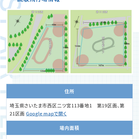
ST AIR FIELD
住所
埼玉県さいたま市西区二ツ宮113番地1 第19区画、第
21区画
Google mapで開く
場内面積