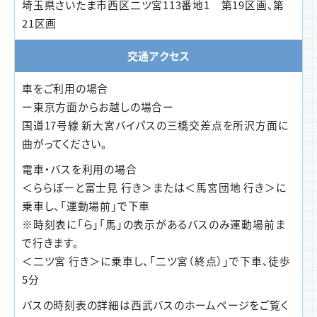
埼玉県さいたま市西区二ツ宮113番地1 第19区画、第
21区画
交通アクセス
車をご利用の場合
ー東京方面からお越しの場合ー
国道17号線 新大宮バイパスの三橋交差点を所沢方面に
曲がってください。
電車・バスを利用の場合
＜ららぽーと富士見 行き＞または＜馬宮団地 行き＞に
乗車し、「運動場前」で下車
※時刻表に「ら」「馬」の表示があるバスのみ運動場前ま
で行きます。
＜二ツ宮 行き＞に乗車し、「二ツ宮（終点）」で下車、徒歩
5分
バスの時刻表の詳細は西武バスのホームページをご覧く