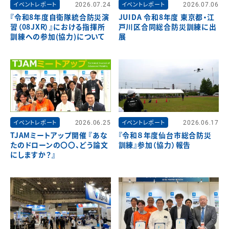
イベントレポート
2026.07.24
イベントレポート
2026.07.06
『令和8年度自衛隊統合防災演
JUIDA 令和8年度 東京都・江
習（08JXR）』における指揮所
戸川区合同総合防災訓練に出
訓練への参加(協力)について
展
イベントレポート
2026.06.25
イベントレポート
2026.06.17
TJAMミートアップ開催 『あな
『令和８年度仙台市総合防災
たのドローンの〇〇、どう論文
訓練』参加（協力）報告
にしますか？』