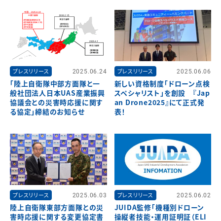
プレスリリース
2025.06.24
プレスリリース
2025.06.06
「陸上自衛隊中部方面隊と一
新しい資格制度「ドローン点検
般社団法人日本UAS産業振興
スペシャリスト」を創設 『Jap
協議会との災害時応援に関す
an Drone2025』にて正式発
る協定」締結のお知らせ
表！
プレスリリース
2025.06.03
プレスリリース
2025.06.02
陸上自衛隊東部方面隊との災
JUIDA監修「機種別ドローン
害時応援に関する変更協定書
操縦者技能・運用証明証（ELI