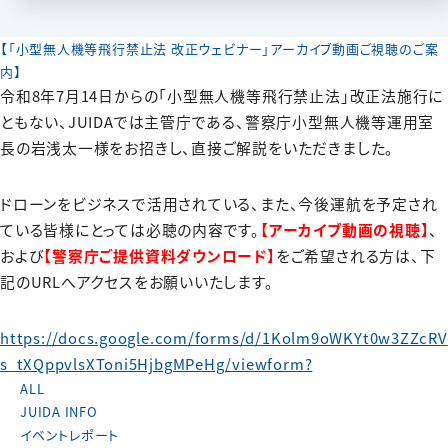
【「小型無人機等飛行禁止法 改正ウェビナー」アーカイブ動画ご視聴のご案
内】
令和8年7月14日からの「小型無人機等飛行禁止法」改正法施行に
ともない、JUIDAでは主管庁である、警察庁小型無人機等運用室
長の岩浅太一様をお招きし、直接ご解説をいただきました。
ドローンをビジネスで活用されている、また、今後運航を予定され
ている皆様にとっては必聴の内容です。
【アーカイブ動画の視聴】
、
および
【警察庁ご提供資料ダウンロード】
をご希望される方は、下
記のURLへアクセスをお願いいたします。
https://docs.google.com/forms/d/1Kolm9oWKYt0w3ZZcRV
s_tXQppvlsXToni5HjbgMPeHg/viewform?
ALL
JUIDA INFO
イベントレポート