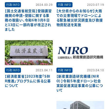
行政 INFO
2024.03.29
行政 INFO
2023.07.19
【国土交通省航空局】登録講習
【大分県からのお知らせ】大雨
機関の申請・登録に関する事
での災害現場でドローンによ
務の取扱い、令和6年3月８日
る緊急被災状況調査及び救援
と13日に一部内容が改正され
物資配送を実施
ました
行政 INFO
2023.04.11
行政 INFO
2023.04.10
【経済産業省】2023年度「SBI
【新産業創造研究機構（NIR
R推進」プログラムに係る公募
O）】令和５年度ドローン社会
について
実装促進実証事業の公募につ
いて