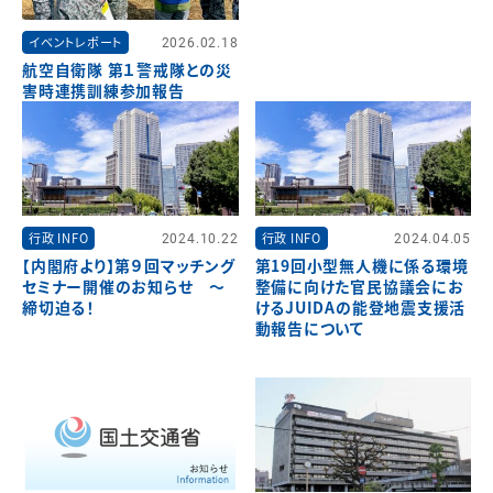
イベントレポート
2026.02.18
航空自衛隊 第１警戒隊との災
害時連携訓練参加報告
行政 INFO
2024.10.22
行政 INFO
2024.04.05
【内閣府より】第９回マッチング
第19回小型無人機に係る環境
セミナー開催のお知らせ ～
整備に向けた官民協議会にお
締切迫る！
けるJUIDAの能登地震支援活
動報告について