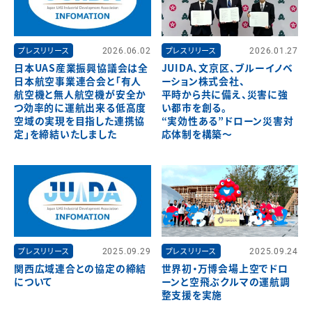
プレスリリース
2026.06.02
プレスリリース
2026.01.27
日本UAS産業振興協議会は全
JUIDA、文京区、ブルーイノベ
日本航空事業連合会と「有人
ーション株式会社、
航空機と無人航空機が安全か
平時から共に備え、災害に強
つ効率的に運航出来る低高度
い都市を創る。
空域の実現を目指した連携協
“実効性ある”ドローン災害対
定」を締結いたしました
応体制を構築～
プレスリリース
2025.09.29
プレスリリース
2025.09.24
関西広域連合との協定の締結
世界初・万博会場上空でドロ
について
ーンと空飛ぶクルマの運航調
整支援を実施