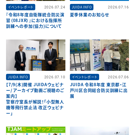
イベントレポート
2026.07.24
JUIDA INFO
2026.07.16
『令和8年度自衛隊統合防災演
夏季休業のお知らせ
習（08JXR）』における指揮所
訓練への参加(協力)について
JUIDA INFO
2026.07.10
イベントレポート
2026.07.06
【7/9(木)開催 JUIDAウェビナ
JUIDA 令和8年度 東京都・江
ー/ アーカイブ動画ご視聴のご
戸川区合同総合防災訓練に出
案内】
展
警察庁室長が解説！「小型無人
機等飛行禁止法 改正ウェビナ
ー」