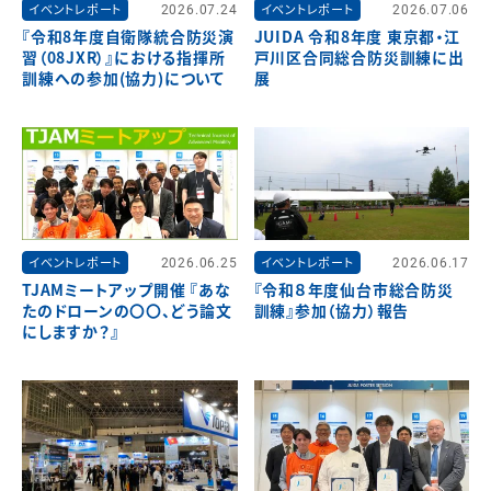
イベントレポート
2026.07.24
イベントレポート
2026.07.06
『令和8年度自衛隊統合防災演
JUIDA 令和8年度 東京都・江
習（08JXR）』における指揮所
戸川区合同総合防災訓練に出
訓練への参加(協力)について
展
イベントレポート
2026.06.25
イベントレポート
2026.06.17
TJAMミートアップ開催 『あな
『令和８年度仙台市総合防災
たのドローンの〇〇、どう論文
訓練』参加（協力）報告
にしますか？』