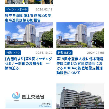
イベントレポート
2026.02.18
航空自衛隊 第１警戒隊との災
害時連携訓練参加報告
行政 INFO
2024.10.22
行政 INFO
2024.04.05
【内閣府より】第９回マッチング
第19回小型無人機に係る環境
セミナー開催のお知らせ ～
整備に向けた官民協議会にお
締切迫る！
けるJUIDAの能登地震支援活
動報告について