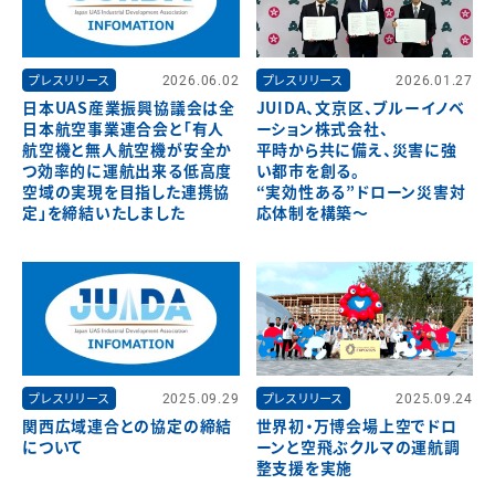
プレスリリース
2026.06.02
プレスリリース
2026.01.27
日本UAS産業振興協議会は全
JUIDA、文京区、ブルーイノベ
日本航空事業連合会と「有人
ーション株式会社、
航空機と無人航空機が安全か
平時から共に備え、災害に強
つ効率的に運航出来る低高度
い都市を創る。
空域の実現を目指した連携協
“実効性ある”ドローン災害対
定」を締結いたしました
応体制を構築～
プレスリリース
2025.09.29
プレスリリース
2025.09.24
関西広域連合との協定の締結
世界初・万博会場上空でドロ
について
ーンと空飛ぶクルマの運航調
整支援を実施