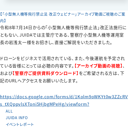
【「小型無人機等飛行禁止法 改正ウェビナー」アーカイブ動画ご視聴のご案
内】
令和8年7月14日からの「小型無人機等飛行禁止法」改正法施行に
ともない、JUIDAでは主管庁である、警察庁小型無人機等運用室
長の岩浅太一様をお招きし、直接ご解説をいただきました。
ドローンをビジネスで活用されている、また、今後運航を予定され
ている皆様にとっては必聴の内容です。
【アーカイブ動画の視聴】
、
および
【警察庁ご提供資料ダウンロード】
をご希望される方は、下
記のURLへアクセスをお願いいたします。
https://docs.google.com/forms/d/1Kolm9oWKYt0w3ZZcRV
s_tXQppvlsXToni5HjbgMPeHg/viewform?
ALL
JUIDA INFO
イベントレポート