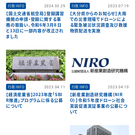
行政 INFO
2024.03.29
行政 INFO
2023.07.19
【国土交通省航空局】登録講習
【大分県からのお知らせ】大雨
機関の申請・登録に関する事
での災害現場でドローンによ
務の取扱い、令和6年3月８日
る緊急被災状況調査及び救援
と13日に一部内容が改正され
物資配送を実施
ました
行政 INFO
2023.04.11
行政 INFO
2023.04.10
【経済産業省】2023年度「SBI
【新産業創造研究機構（NIR
R推進」プログラムに係る公募
O）】令和５年度ドローン社会
について
実装促進実証事業の公募につ
いて