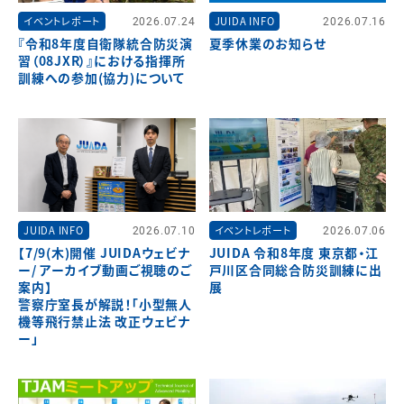
イベントレポート
2026.07.24
JUIDA INFO
2026.07.16
『令和8年度自衛隊統合防災演
夏季休業のお知らせ
習（08JXR）』における指揮所
訓練への参加(協力)について
JUIDA INFO
2026.07.10
イベントレポート
2026.07.06
【7/9(木)開催 JUIDAウェビナ
JUIDA 令和8年度 東京都・江
ー/ アーカイブ動画ご視聴のご
戸川区合同総合防災訓練に出
案内】
展
警察庁室長が解説！「小型無人
機等飛行禁止法 改正ウェビナ
ー」