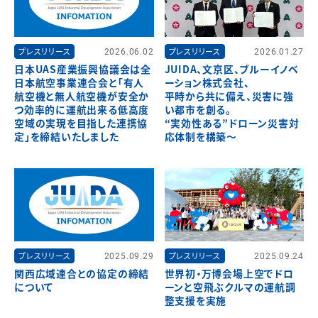
プレスリリース
2026.06.02
プレスリリース
2026.01.27
日本UAS産業振興協議会は全
JUIDA、文京区、ブルーイノベ
日本航空事業連合会と「有人
ーション株式会社、
航空機と無人航空機が安全か
平時から共に備え、災害に強
つ効率的に運航出来る低高度
い都市を創る。
空域の実現を目指した連携協
“実効性ある”ドローン災害対
定」を締結いたしました
応体制を構築～
プレスリリース
2025.09.29
プレスリリース
2025.09.24
関西広域連合との協定の締結
世界初・万博会場上空でドロ
について
ーンと空飛ぶクルマの運航調
整支援を実施