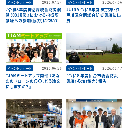
イベントレポート
2026.07.24
イベントレポート
2026.07.06
『令和8年度自衛隊統合防災演
JUIDA 令和8年度 東京都・江
習（08JXR）』における指揮所
戸川区合同総合防災訓練に出
訓練への参加(協力)について
展
イベントレポート
2026.06.25
イベントレポート
2026.06.17
TJAMミートアップ開催 『あな
『令和８年度仙台市総合防災
たのドローンの〇〇、どう論文
訓練』参加（協力）報告
にしますか？』