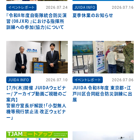
イベントレポート
2026.07.24
JUIDA INFO
2026.07.16
『令和8年度自衛隊統合防災演
夏季休業のお知らせ
習（08JXR）』における指揮所
訓練への参加(協力)について
JUIDA INFO
2026.07.10
イベントレポート
2026.07.06
【7/9(木)開催 JUIDAウェビナ
JUIDA 令和8年度 東京都・江
ー/ アーカイブ動画ご視聴のご
戸川区合同総合防災訓練に出
案内】
展
警察庁室長が解説！「小型無人
機等飛行禁止法 改正ウェビナ
ー」