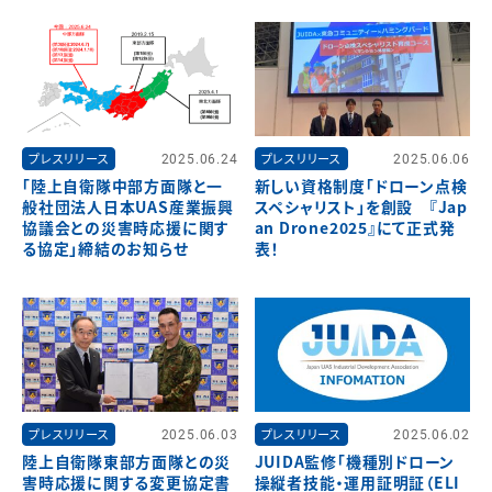
プレスリリース
2025.06.24
プレスリリース
2025.06.06
「陸上自衛隊中部方面隊と一
新しい資格制度「ドローン点検
般社団法人日本UAS産業振興
スペシャリスト」を創設 『Jap
協議会との災害時応援に関す
an Drone2025』にて正式発
る協定」締結のお知らせ
表！
プレスリリース
2025.06.03
プレスリリース
2025.06.02
陸上自衛隊東部方面隊との災
JUIDA監修「機種別ドローン
害時応援に関する変更協定書
操縦者技能・運用証明証（ELI