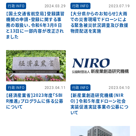
行政 INFO
2024.03.29
行政 INFO
2023.07.19
【国土交通省航空局】登録講習
【大分県からのお知らせ】大雨
機関の申請・登録に関する事
での災害現場でドローンによ
務の取扱い、令和6年3月８日
る緊急被災状況調査及び救援
と13日に一部内容が改正され
物資配送を実施
ました
行政 INFO
2023.04.11
行政 INFO
2023.04.10
【経済産業省】2023年度「SBI
【新産業創造研究機構（NIR
R推進」プログラムに係る公募
O）】令和５年度ドローン社会
について
実装促進実証事業の公募につ
いて