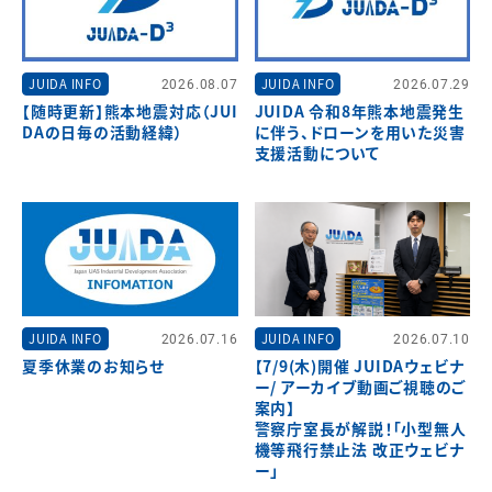
JUIDA INFO
2026.08.07
JUIDA INFO
2026.07.29
【随時更新】熊本地震対応（JUI
JUIDA 令和8年熊本地震発生
DAの日毎の活動経緯）
に伴う、ドローンを用いた災害
支援活動について
JUIDA INFO
2026.07.16
JUIDA INFO
2026.07.10
夏季休業のお知らせ
【7/9(木)開催 JUIDAウェビナ
ー/ アーカイブ動画ご視聴のご
案内】
警察庁室長が解説！「小型無人
機等飛行禁止法 改正ウェビナ
ー」