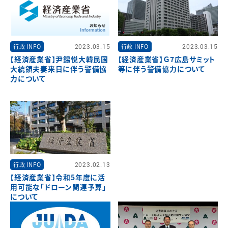
行政 INFO
2023.03.15
行政 INFO
2023.03.15
【経済産業省】尹錫悦大韓民国
【経済産業省】Ｇ7広島サミット
大統領夫妻来日に伴う警備協
等に伴う警備協力について
力について
行政 INFO
2023.02.13
【経済産業省】令和5年度に活
用可能な「ドローン関連予算」
について