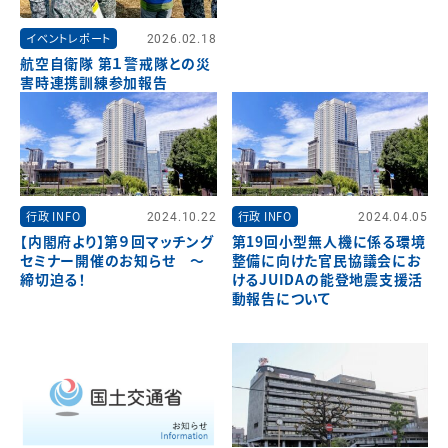
イベントレポート
2026.02.18
航空自衛隊 第１警戒隊との災
害時連携訓練参加報告
行政 INFO
2024.10.22
行政 INFO
2024.04.05
【内閣府より】第９回マッチング
第19回小型無人機に係る環境
セミナー開催のお知らせ ～
整備に向けた官民協議会にお
締切迫る！
けるJUIDAの能登地震支援活
動報告について