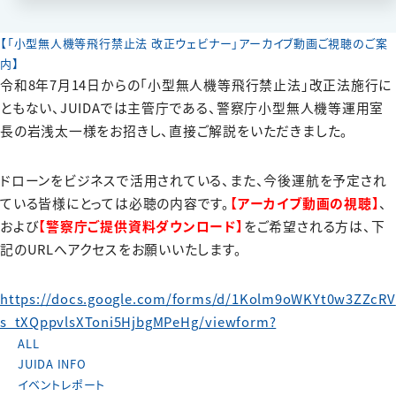
【「小型無人機等飛行禁止法 改正ウェビナー」アーカイブ動画ご視聴のご案
内】
令和8年7月14日からの「小型無人機等飛行禁止法」改正法施行に
ともない、JUIDAでは主管庁である、警察庁小型無人機等運用室
長の岩浅太一様をお招きし、直接ご解説をいただきました。
ドローンをビジネスで活用されている、また、今後運航を予定され
ている皆様にとっては必聴の内容です。
【アーカイブ動画の視聴】
、
および
【警察庁ご提供資料ダウンロード】
をご希望される方は、下
記のURLへアクセスをお願いいたします。
https://docs.google.com/forms/d/1Kolm9oWKYt0w3ZZcRV
s_tXQppvlsXToni5HjbgMPeHg/viewform?
ALL
JUIDA INFO
イベントレポート