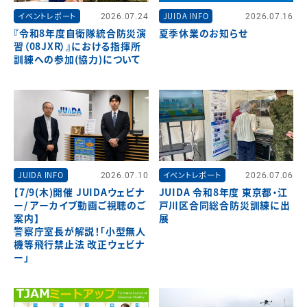
イベントレポート
2026.07.24
JUIDA INFO
2026.07.16
『令和8年度自衛隊統合防災演
夏季休業のお知らせ
習（08JXR）』における指揮所
訓練への参加(協力)について
JUIDA INFO
2026.07.10
イベントレポート
2026.07.06
【7/9(木)開催 JUIDAウェビナ
JUIDA 令和8年度 東京都・江
ー/ アーカイブ動画ご視聴のご
戸川区合同総合防災訓練に出
案内】
展
警察庁室長が解説！「小型無人
機等飛行禁止法 改正ウェビナ
ー」