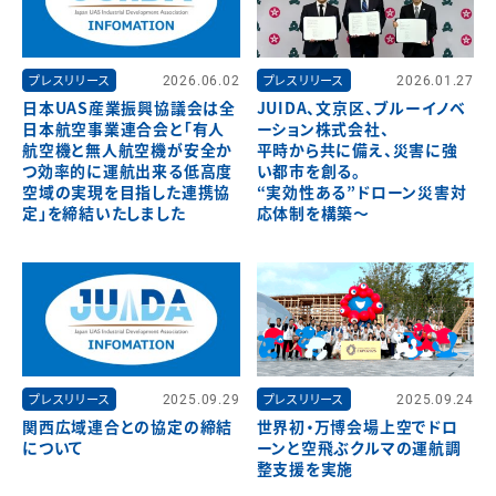
プレスリリース
2026.06.02
プレスリリース
2026.01.27
日本UAS産業振興協議会は全
JUIDA、文京区、ブルーイノベ
日本航空事業連合会と「有人
ーション株式会社、
航空機と無人航空機が安全か
平時から共に備え、災害に強
つ効率的に運航出来る低高度
い都市を創る。
空域の実現を目指した連携協
“実効性ある”ドローン災害対
定」を締結いたしました
応体制を構築～
プレスリリース
2025.09.29
プレスリリース
2025.09.24
関西広域連合との協定の締結
世界初・万博会場上空でドロ
について
ーンと空飛ぶクルマの運航調
整支援を実施