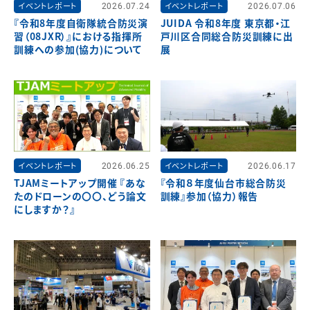
イベントレポート
2026.07.24
イベントレポート
2026.07.06
『令和8年度自衛隊統合防災演
JUIDA 令和8年度 東京都・江
習（08JXR）』における指揮所
戸川区合同総合防災訓練に出
訓練への参加(協力)について
展
イベントレポート
2026.06.25
イベントレポート
2026.06.17
TJAMミートアップ開催 『あな
『令和８年度仙台市総合防災
たのドローンの〇〇、どう論文
訓練』参加（協力）報告
にしますか？』