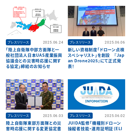
プレスリリース
2025.06.24
プレスリリース
2025.06.06
「陸上自衛隊中部方面隊と一
新しい資格制度「ドローン点検
般社団法人日本UAS産業振興
スペシャリスト」を創設 『Jap
協議会との災害時応援に関す
an Drone2025』にて正式発
る協定」締結のお知らせ
表！
プレスリリース
2025.06.03
プレスリリース
2025.06.02
陸上自衛隊東部方面隊との災
JUIDA監修「機種別ドローン
害時応援に関する変更協定書
操縦者技能・運用証明証（ELI