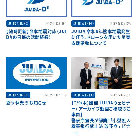
JUIDA INFO
2026.08.06
JUIDA INFO
2026.07.29
【随時更新】熊本地震対応（JUI
JUIDA 令和8年熊本地震発生
DAの日毎の活動経緯）
に伴う、ドローンを用いた災害
支援活動について
JUIDA INFO
2026.07.16
JUIDA INFO
2026.07.10
夏季休業のお知らせ
【7/9(木)開催 JUIDAウェビナ
ー/ アーカイブ動画ご視聴のご
案内】
警察庁室長が解説！「小型無人
機等飛行禁止法 改正ウェビナ
ー」