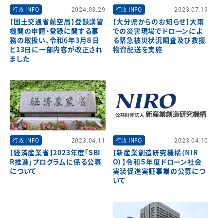
行政 INFO
2024.03.29
行政 INFO
2023.07.19
【国土交通省航空局】登録講習
【大分県からのお知らせ】大雨
機関の申請・登録に関する事
での災害現場でドローンによ
務の取扱い、令和6年3月８日
る緊急被災状況調査及び救援
と13日に一部内容が改正され
物資配送を実施
ました
行政 INFO
2023.04.11
行政 INFO
2023.04.10
【経済産業省】2023年度「SBI
【新産業創造研究機構（NIR
R推進」プログラムに係る公募
O）】令和５年度ドローン社会
について
実装促進実証事業の公募につ
いて