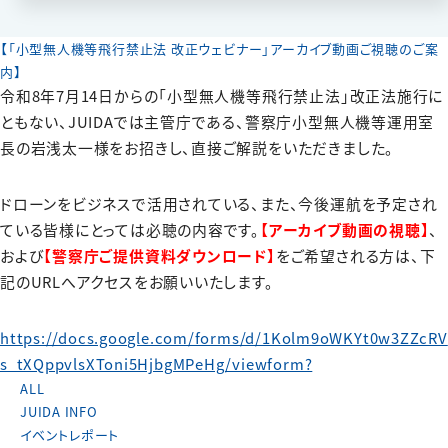
【「小型無人機等飛行禁止法 改正ウェビナー」アーカイブ動画ご視聴のご案
内】
令和8年7月14日からの「小型無人機等飛行禁止法」改正法施行に
ともない、JUIDAでは主管庁である、警察庁小型無人機等運用室
長の岩浅太一様をお招きし、直接ご解説をいただきました。
ドローンをビジネスで活用されている、また、今後運航を予定され
ている皆様にとっては必聴の内容です。
【アーカイブ動画の視聴】
、
および
【警察庁ご提供資料ダウンロード】
をご希望される方は、下
記のURLへアクセスをお願いいたします。
https://docs.google.com/forms/d/1Kolm9oWKYt0w3ZZcRV
s_tXQppvlsXToni5HjbgMPeHg/viewform?
ALL
JUIDA INFO
イベントレポート