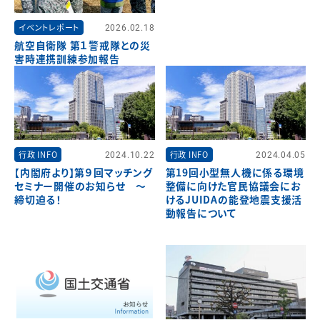
イベントレポート
2026.02.18
航空自衛隊 第１警戒隊との災
害時連携訓練参加報告
行政 INFO
2024.10.22
行政 INFO
2024.04.05
【内閣府より】第９回マッチング
第19回小型無人機に係る環境
セミナー開催のお知らせ ～
整備に向けた官民協議会にお
締切迫る！
けるJUIDAの能登地震支援活
動報告について