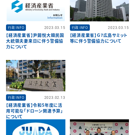
行政 INFO
2023.03.15
行政 INFO
2023.03.15
【経済産業省】尹錫悦大韓民国
【経済産業省】Ｇ7広島サミット
大統領夫妻来日に伴う警備協
等に伴う警備協力について
力について
行政 INFO
2023.02.13
【経済産業省】令和5年度に活
用可能な「ドローン関連予算」
について