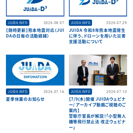
JUIDA INFO
2026.08.07
JUIDA INFO
2026.07.29
【随時更新】熊本地震対応（JUI
JUIDA 令和8年熊本地震発生
DAの日毎の活動経緯）
に伴う、ドローンを用いた災害
支援活動について
JUIDA INFO
2026.07.16
JUIDA INFO
2026.07.10
夏季休業のお知らせ
【7/9(木)開催 JUIDAウェビナ
ー/ アーカイブ動画ご視聴のご
案内】
警察庁室長が解説！「小型無人
機等飛行禁止法 改正ウェビナ
ー」