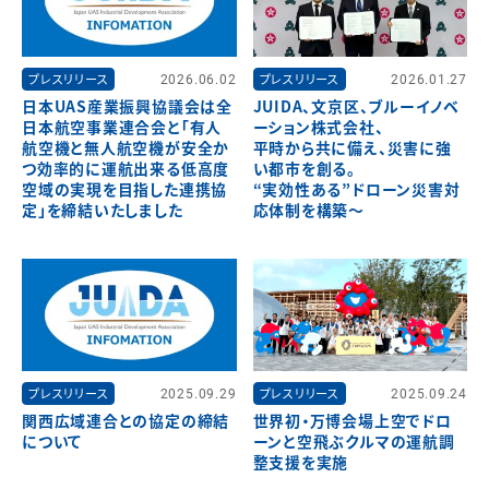
プレスリリース
2026.06.02
プレスリリース
2026.01.27
日本UAS産業振興協議会は全
JUIDA、文京区、ブルーイノベ
日本航空事業連合会と「有人
ーション株式会社、
航空機と無人航空機が安全か
平時から共に備え、災害に強
つ効率的に運航出来る低高度
い都市を創る。
空域の実現を目指した連携協
“実効性ある”ドローン災害対
定」を締結いたしました
応体制を構築～
プレスリリース
2025.09.29
プレスリリース
2025.09.24
関西広域連合との協定の締結
世界初・万博会場上空でドロ
について
ーンと空飛ぶクルマの運航調
整支援を実施