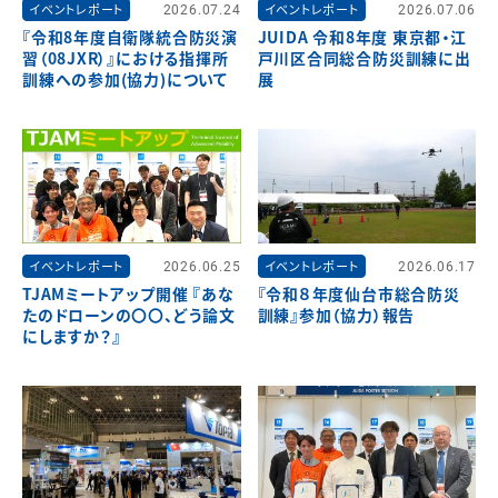
イベントレポート
2026.07.24
イベントレポート
2026.07.06
『令和8年度自衛隊統合防災演
JUIDA 令和8年度 東京都・江
習（08JXR）』における指揮所
戸川区合同総合防災訓練に出
訓練への参加(協力)について
展
イベントレポート
2026.06.25
イベントレポート
2026.06.17
TJAMミートアップ開催 『あな
『令和８年度仙台市総合防災
たのドローンの〇〇、どう論文
訓練』参加（協力）報告
にしますか？』