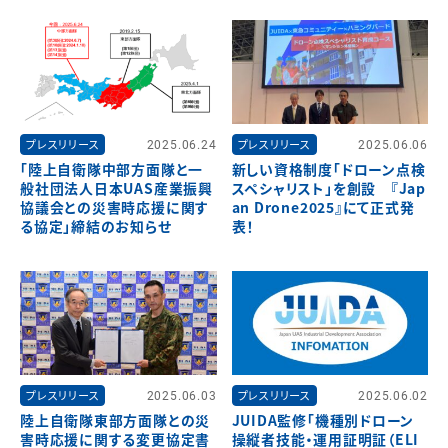
プレスリリース
2025.06.24
プレスリリース
2025.06.06
「陸上自衛隊中部方面隊と一
新しい資格制度「ドローン点検
般社団法人日本UAS産業振興
スペシャリスト」を創設 『Jap
協議会との災害時応援に関す
an Drone2025』にて正式発
る協定」締結のお知らせ
表！
プレスリリース
2025.06.03
プレスリリース
2025.06.02
陸上自衛隊東部方面隊との災
JUIDA監修「機種別ドローン
害時応援に関する変更協定書
操縦者技能・運用証明証（ELI