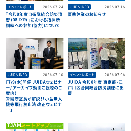
イベントレポート
2026.07.24
JUIDA INFO
2026.07.16
『令和8年度自衛隊統合防災演
夏季休業のお知らせ
習（08JXR）』における指揮所
訓練への参加(協力)について
JUIDA INFO
2026.07.10
イベントレポート
2026.07.06
【7/9(木)開催 JUIDAウェビナ
JUIDA 令和8年度 東京都・江
ー/ アーカイブ動画ご視聴のご
戸川区合同総合防災訓練に出
案内】
展
警察庁室長が解説！「小型無人
機等飛行禁止法 改正ウェビナ
ー」