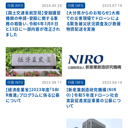
行政 INFO
2024.03.29
行政 INFO
2023.07.19
【国土交通省航空局】登録講習
【大分県からのお知らせ】大雨
機関の申請・登録に関する事
での災害現場でドローンによ
務の取扱い、令和6年3月８日
る緊急被災状況調査及び救援
と13日に一部内容が改正され
物資配送を実施
ました
行政 INFO
2023.04.11
行政 INFO
2023.04.10
【経済産業省】2023年度「SBI
【新産業創造研究機構（NIR
R推進」プログラムに係る公募
O）】令和５年度ドローン社会
について
実装促進実証事業の公募につ
いて