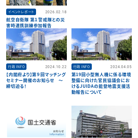
イベントレポート
2026.02.18
航空自衛隊 第１警戒隊との災
害時連携訓練参加報告
行政 INFO
2024.10.22
行政 INFO
2024.04.05
【内閣府より】第９回マッチング
第19回小型無人機に係る環境
セミナー開催のお知らせ ～
整備に向けた官民協議会にお
締切迫る！
けるJUIDAの能登地震支援活
動報告について