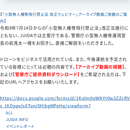
【「小型無人機等飛行禁止法 改正ウェビナー」アーカイブ動画ご視聴のご案
内】
令和8年7月14日からの「小型無人機等飛行禁止法」改正法施行に
ともない、JUIDAでは主管庁である、警察庁小型無人機等運用室
長の岩浅太一様をお招きし、直接ご解説をいただきました。
ドローンをビジネスで活用されている、また、今後運航を予定され
ている皆様にとっては必聴の内容です。
【アーカイブ動画の視聴】
、
および
【警察庁ご提供資料ダウンロード】
をご希望される方は、下
記のURLへアクセスをお願いいたします。
https://docs.google.com/forms/d/1Kolm9oWKYt0w3ZZcRV
s_tXQppvlsXToni5HjbgMPeHg/viewform?
ALL
JUIDA INFO
イベントレポート