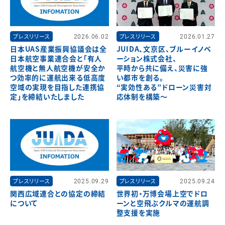
プレスリリース
2026.06.02
プレスリリース
2026.01.27
日本UAS産業振興協議会は全
JUIDA、文京区、ブルーイノベ
日本航空事業連合会と「有人
ーション株式会社、
航空機と無人航空機が安全か
平時から共に備え、災害に強
つ効率的に運航出来る低高度
い都市を創る。
空域の実現を目指した連携協
“実効性ある”ドローン災害対
定」を締結いたしました
応体制を構築～
プレスリリース
2025.09.29
プレスリリース
2025.09.24
関西広域連合との協定の締結
世界初・万博会場上空でドロ
について
ーンと空飛ぶクルマの運航調
整支援を実施