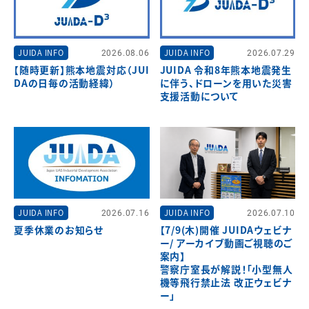
JUIDA INFO
2026.08.06
JUIDA INFO
2026.07.29
【随時更新】熊本地震対応（JUI
JUIDA 令和8年熊本地震発生
DAの日毎の活動経緯）
に伴う、ドローンを用いた災害
支援活動について
JUIDA INFO
2026.07.16
JUIDA INFO
2026.07.10
夏季休業のお知らせ
【7/9(木)開催 JUIDAウェビナ
ー/ アーカイブ動画ご視聴のご
案内】
警察庁室長が解説！「小型無人
機等飛行禁止法 改正ウェビナ
ー」