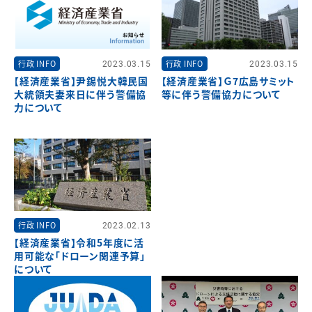
行政 INFO
2023.03.15
行政 INFO
2023.03.15
【経済産業省】尹錫悦大韓民国
【経済産業省】Ｇ7広島サミット
大統領夫妻来日に伴う警備協
等に伴う警備協力について
力について
行政 INFO
2023.02.13
【経済産業省】令和5年度に活
用可能な「ドローン関連予算」
について