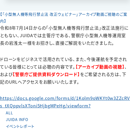
【「小型無人機等飛行禁止法 改正ウェビナー」アーカイブ動画ご視聴のご案
内】
令和8年7月14日からの「小型無人機等飛行禁止法」改正法施行に
ともない、JUIDAでは主管庁である、警察庁小型無人機等運用室
長の岩浅太一様をお招きし、直接ご解説をいただきました。
ドローンをビジネスで活用されている、また、今後運航を予定され
ている皆様にとっては必聴の内容です。
【アーカイブ動画の視聴】
、
および
【警察庁ご提供資料ダウンロード】
をご希望される方は、下
記のURLへアクセスをお願いいたします。
https://docs.google.com/forms/d/1Kolm9oWKYt0w3ZZcRV
s_tXQppvlsXToni5HjbgMPeHg/viewform?
ALL
JUIDA INFO
イベントレポート