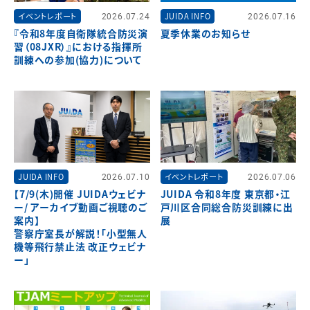
イベントレポート
2026.07.24
JUIDA INFO
2026.07.16
『令和8年度自衛隊統合防災演
夏季休業のお知らせ
習（08JXR）』における指揮所
訓練への参加(協力)について
JUIDA INFO
2026.07.10
イベントレポート
2026.07.06
【7/9(木)開催 JUIDAウェビナ
JUIDA 令和8年度 東京都・江
ー/ アーカイブ動画ご視聴のご
戸川区合同総合防災訓練に出
案内】
展
警察庁室長が解説！「小型無人
機等飛行禁止法 改正ウェビナ
ー」