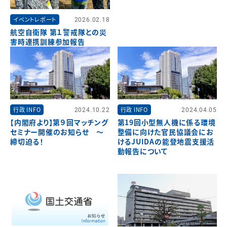
イベントレポート
2026.02.18
航空自衛隊 第１警戒隊との災
害時連携訓練参加報告
行政 INFO
2024.10.22
行政 INFO
2024.04.05
【内閣府より】第９回マッチング
第19回小型無人機に係る環境
セミナー開催のお知らせ ～
整備に向けた官民協議会にお
締切迫る！
けるJUIDAの能登地震支援活
動報告について