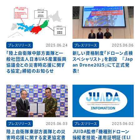
プレスリリース
2025.06.24
プレスリリース
2025.06.06
「陸上自衛隊中部方面隊と一
新しい資格制度「ドローン点検
般社団法人日本UAS産業振興
スペシャリスト」を創設 『Jap
協議会との災害時応援に関す
an Drone2025』にて正式発
る協定」締結のお知らせ
表！
プレスリリース
2025.06.03
プレスリリース
2025.06.02
陸上自衛隊東部方面隊との災
JUIDA監修「機種別ドローン
害時応援に関する変更協定書
操縦者技能・運用証明証（ELI