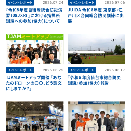
イベントレポート
2026.07.24
イベントレポート
2026.07.06
『令和8年度自衛隊統合防災演
JUIDA 令和8年度 東京都・江
習（08JXR）』における指揮所
戸川区合同総合防災訓練に出
訓練への参加(協力)について
展
イベントレポート
2026.06.25
イベントレポート
2026.06.17
TJAMミートアップ開催 『あな
『令和８年度仙台市総合防災
たのドローンの〇〇、どう論文
訓練』参加（協力）報告
にしますか？』