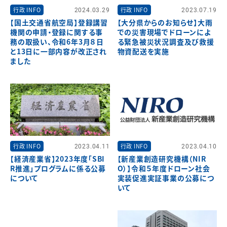
行政 INFO
2024.03.29
行政 INFO
2023.07.19
【国土交通省航空局】登録講習
【大分県からのお知らせ】大雨
機関の申請・登録に関する事
での災害現場でドローンによ
務の取扱い、令和6年3月８日
る緊急被災状況調査及び救援
と13日に一部内容が改正され
物資配送を実施
ました
行政 INFO
2023.04.11
行政 INFO
2023.04.10
【経済産業省】2023年度「SBI
【新産業創造研究機構（NIR
R推進」プログラムに係る公募
O）】令和５年度ドローン社会
について
実装促進実証事業の公募につ
いて