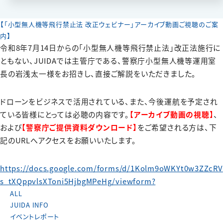
【「小型無人機等飛行禁止法 改正ウェビナー」アーカイブ動画ご視聴のご案
内】
令和8年7月14日からの「小型無人機等飛行禁止法」改正法施行に
ともない、JUIDAでは主管庁である、警察庁小型無人機等運用室
長の岩浅太一様をお招きし、直接ご解説をいただきました。
ドローンをビジネスで活用されている、また、今後運航を予定され
ている皆様にとっては必聴の内容です。
【アーカイブ動画の視聴】
、
および
【警察庁ご提供資料ダウンロード】
をご希望される方は、下
記のURLへアクセスをお願いいたします。
https://docs.google.com/forms/d/1Kolm9oWKYt0w3ZZcRV
s_tXQppvlsXToni5HjbgMPeHg/viewform?
ALL
JUIDA INFO
イベントレポート