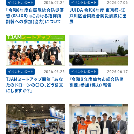
イベントレポート
2026.07.24
イベントレポート
2026.07.06
『令和8年度自衛隊統合防災演
JUIDA 令和8年度 東京都・江
習（08JXR）』における指揮所
戸川区合同総合防災訓練に出
訓練への参加(協力)について
展
イベントレポート
2026.06.25
イベントレポート
2026.06.17
TJAMミートアップ開催 『あな
『令和８年度仙台市総合防災
たのドローンの〇〇、どう論文
訓練』参加（協力）報告
にしますか？』