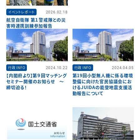
イベントレポート
2026.02.18
航空自衛隊 第１警戒隊との災
害時連携訓練参加報告
行政 INFO
2024.10.22
行政 INFO
2024.04.05
【内閣府より】第９回マッチング
第19回小型無人機に係る環境
セミナー開催のお知らせ ～
整備に向けた官民協議会にお
締切迫る！
けるJUIDAの能登地震支援活
動報告について