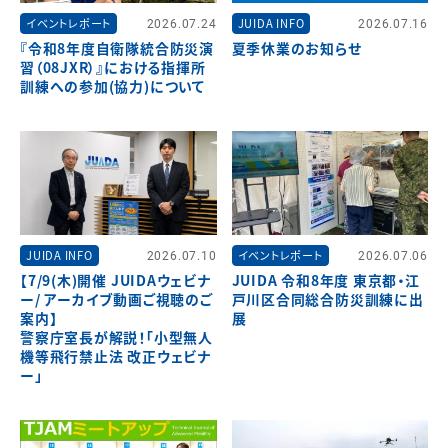
イベントレポート
2026.07.24
JUIDA INFO
2026.07.16
『令和8年度自衛隊統合防災演
夏季休業のお知らせ
習（08JXR）』における指揮所
訓練への参加(協力)について
JUIDA INFO
2026.07.10
イベントレポート
2026.07.06
【7/9(木)開催 JUIDAウェビナ
JUIDA 令和8年度 東京都・江
ー/ アーカイブ動画ご視聴のご
戸川区合同総合防災訓練に出
案内】
展
警察庁室長が解説！「小型無人
機等飛行禁止法 改正ウェビナ
ー」