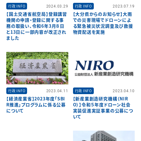
行政 INFO
2024.03.29
行政 INFO
2023.07.19
【国土交通省航空局】登録講習
【大分県からのお知らせ】大雨
機関の申請・登録に関する事
での災害現場でドローンによ
務の取扱い、令和6年3月８日
る緊急被災状況調査及び救援
と13日に一部内容が改正され
物資配送を実施
ました
行政 INFO
2023.04.11
行政 INFO
2023.04.10
【経済産業省】2023年度「SBI
【新産業創造研究機構（NIR
R推進」プログラムに係る公募
O）】令和５年度ドローン社会
について
実装促進実証事業の公募につ
いて