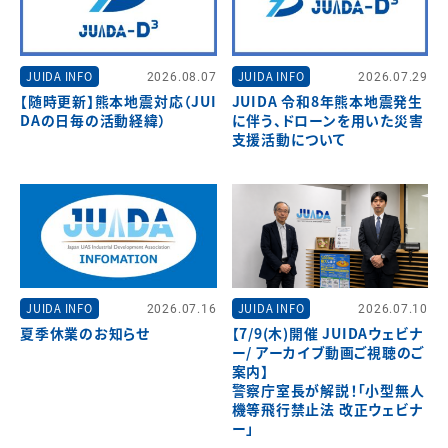
JUIDA INFO
2026.08.07
JUIDA INFO
2026.07.29
【随時更新】熊本地震対応（JUI
JUIDA 令和8年熊本地震発生
DAの日毎の活動経緯）
に伴う、ドローンを用いた災害
支援活動について
JUIDA INFO
2026.07.16
JUIDA INFO
2026.07.10
夏季休業のお知らせ
【7/9(木)開催 JUIDAウェビナ
ー/ アーカイブ動画ご視聴のご
案内】
警察庁室長が解説！「小型無人
機等飛行禁止法 改正ウェビナ
ー」