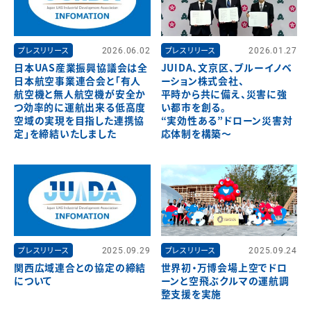
プレスリリース
2026.06.02
プレスリリース
2026.01.27
日本UAS産業振興協議会は全
JUIDA、文京区、ブルーイノベ
日本航空事業連合会と「有人
ーション株式会社、
航空機と無人航空機が安全か
平時から共に備え、災害に強
つ効率的に運航出来る低高度
い都市を創る。
空域の実現を目指した連携協
“実効性ある”ドローン災害対
定」を締結いたしました
応体制を構築～
プレスリリース
2025.09.29
プレスリリース
2025.09.24
関西広域連合との協定の締結
世界初・万博会場上空でドロ
について
ーンと空飛ぶクルマの運航調
整支援を実施