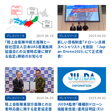
プレスリリース
2025.06.24
プレスリリース
2025.06.06
「陸上自衛隊中部方面隊と一
新しい資格制度「ドローン点検
般社団法人日本UAS産業振興
スペシャリスト」を創設 『Jap
協議会との災害時応援に関す
an Drone2025』にて正式発
る協定」締結のお知らせ
表！
プレスリリース
2025.06.03
プレスリリース
2025.06.02
陸上自衛隊東部方面隊との災
JUIDA監修「機種別ドローン
害時応援に関する変更協定書
操縦者技能・運用証明証（ELI