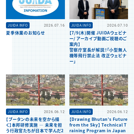
JUIDA INFO
2026.07.16
JUIDA INFO
2026.07.10
夏季休業のお知らせ
【7/9(木)開催 JUIDAウェビナ
ー/ アーカイブ動画ご視聴のご
案内】
警察庁室長が解説！「小型無人
機等飛行禁止法 改正ウェビナ
ー」
JUIDA INFO
2026.06.12
JUIDA INFO
2026.06.12
【ブータンの未来を空から描
【Drawing Bhutan’s Future
く】本邦研修実施 ― 未来を担
from the Sky】 Technical T
う行政官たちが日本で学んだ2
raining Program in Japan