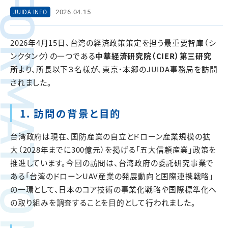
FORMATION
2026.04.15
JUIDA INFO
2026年4月15日、台湾の経済政策策定を担う最重要智庫（シ
ンクタンク）の一つである
中華経済研究院（CIER）第三研究
所
より、所長以下３名様が、東京・本郷のJUIDA事務局を訪問
されました。
1. 訪問の背景と目的
台湾政府は現在、国防産業の自立とドローン産業規模の拡
大（2028年までに300億元）を掲げる「五大信頼産業」政策を
推進しています。今回の訪問は、台湾政府の委託研究事業で
ある「台湾のドローンUAV産業の発展動向と国際連携戦略」
の一環として、日本のコア技術の事業化戦略や国際標準化へ
の取り組みを調査することを目的として行われました。