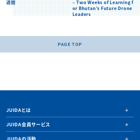
週間
– Two Weeks of Learning f
or Bhutan’s Future Drone
Leaders
PAGE TOP
JUIDAとは
JUIDA会員サービス
JUIDAの活動