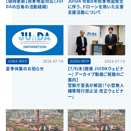
【随時更新】熊本地震対応（JUI
JUIDA 令和8年熊本地震発生
DAの日毎の活動経緯）
に伴う、ドローンを用いた災害
支援活動について
JUIDA INFO
2026.07.16
JUIDA INFO
2026.07.10
夏季休業のお知らせ
【7/9(木)開催 JUIDAウェビナ
ー/ アーカイブ動画ご視聴のご
案内】
警察庁室長が解説！「小型無人
機等飛行禁止法 改正ウェビナ
ー」