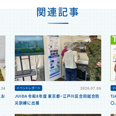
関連記事
.24
2026.07.06
イベントレポート
イ
にお
JUIDA 令和8年度 東京都・江戸川区合同総合防
T
災訓練に出展
〇