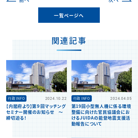
一覧ページへ
関連記事
行政 INFO
2024.10.22
行政 INFO
2024.04.05
【内閣府より】第９回マッチング
第19回小型無人機に係る環境
セミナー開催のお知らせ ～
整備に向けた官民協議会にお
締切迫る！
けるJUIDAの能登地震支援活
動報告について