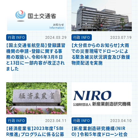
行政 INFO
2024.03.29
行政 INFO
2023.07.19
【国土交通省航空局】登録講習
【大分県からのお知らせ】大雨
機関の申請・登録に関する事
での災害現場でドローンによ
務の取扱い、令和6年3月８日
る緊急被災状況調査及び救援
と13日に一部内容が改正され
物資配送を実施
ました
行政 INFO
2023.04.11
行政 INFO
2023.04.10
【経済産業省】2023年度「SBI
【新産業創造研究機構（NIR
R推進」プログラムに係る公募
O）】令和５年度ドローン社会