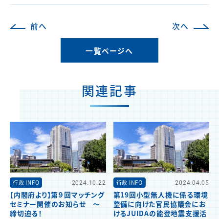
前へ
次へ
一覧ページへ
関連記事
行政 INFO
2024.10.22
行政 INFO
2024.04.05
【内閣府より】第９回マッチング
第19回小型無人機に係る環境
セミナー開催のお知らせ ～
整備に向けた官民協議会にお
締切迫る！
けるJUIDAの能登地震支援活