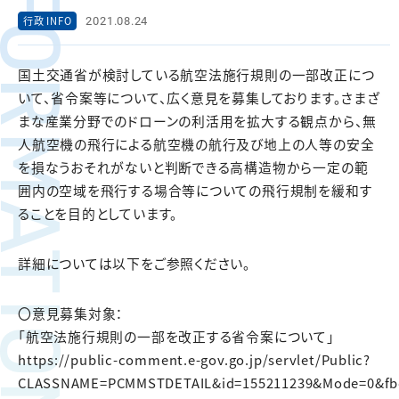
FORMATION
2021.08.24
行政 INFO
国土交通省が検討している航空法施行規則の一部改正につ
いて、省令案等について、広く意見を募集しております。さまざ
まな産業分野でのドローンの利活用を拡大する観点から、無
人航空機の飛行による航空機の航行及び地上の人等の安全
を損なうおそれがないと判断できる高構造物から一定の範
囲内の空域を飛行する場合等についての飛行規制を緩和す
ることを目的としています。
詳細については以下をご参照ください。
〇意見募集対象：
「航空法施行規則の一部を改正する省令案について」
https://public-comment.e-gov.go.jp/servlet/Public?
CLASSNAME=PCMMSTDETAIL&id=155211239&Mode=0&fbc