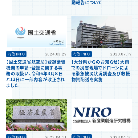
動報告について
行政 INFO
2024.03.29
行政 INFO
2023.07.19
【国土交通省航空局】登録講習
【大分県からのお知らせ】大雨
機関の申請・登録に関する事
での災害現場でドローンによ
務の取扱い、令和6年3月８日
る緊急被災状況調査及び救援
と13日に一部内容が改正され
物資配送を実施
ました
行政 INFO
2023.04.11
行政 INFO
2023.04.10