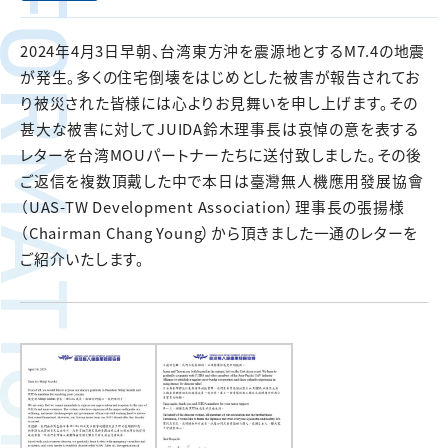
FORMATION
2024年4月3日早朝、台湾東方沖を震源地とするM7.4の地震
が発生。多くの住宅倒壊をはじめとした被害が報告されてお
り被災された皆様には心よりお見舞いを申し上げます。その
甚大な被害に対してJUIDA鈴木理事長は哀悼の意を表する
レターを台湾MOUパートナーたちに送付致しました。その後
ご返信を複数頂戴した中で本日は臺灣無人機應用發展協會
（UAS-TW Development Association）理事長の張揚様
（Chairman Chang Young）から頂きました一通のレターを
ご紹介いたします。