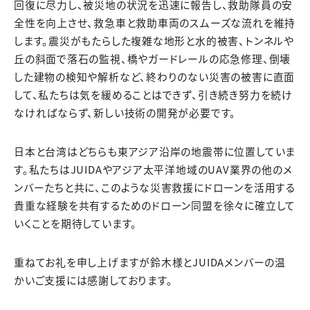
回復に尽力し、被災地の状況を迅速に報告し、救助隊員の安
全性を向上させ、救急車と救助車両のスムーズな流れを維持
します。震災がもたらした複雑な地形と水的被害、トンネルや
丘の斜面で落石の監視、橋やガードレールの応急修理、倒壊
した建物の検知や解析など、終わりのない災害の被害に直面
して、私たちは気を緩めることはできず、引き続き努力を続け
なければならず、新しい技術の開発が必要です。
日本と台湾はどちらも東アジア沿岸の地震帯に位置していま
す。私たちはJUIDAやアジア太平洋地域のUAV業界の他のメ
ンバーたちと共に、このような災害救援にドローンを活用する
貴重な経験を共有するためのドローン同盟を徐々に確立して
いくことを期待しています。
重ねてお礼を申し上げますが鈴木様とJUIDAメンバーの温
かいご支援には感謝しております。