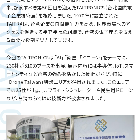
FORMATION
半、記念すべき第50回目を迎えたTAITRONICS（台北国際電
子産業技術展）を視察しました。1970年に設立された
TAITRAは、台湾企業の国際競争力を高め、世界市場へのア
クセスを促進する半官半民の組織で、台湾の電子産業を支え
る重要な役割を果たしています。
今回のTAITRONICSは「AI」「衛星」「ドローン」をテーマに、
230社が510のブースを出展。展示内容には半導体、IoT、スマ
ートシティなど台湾の強みを活かした技術が並び、特に
「Drone Taiwan」特設エリアが注目されました。このエリア
では25社が出展し、フライトシミュレーターや民生用ドローン
など、台湾ならではの技術力が披露されました。