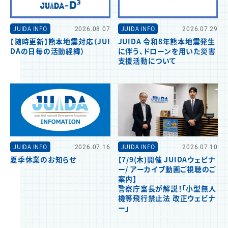
JUIDA INFO
2026.08.07
JUIDA INFO
2026.07.29
【随時更新】熊本地震対応（JUI
JUIDA 令和8年熊本地震発生
DAの日毎の活動経緯）
に伴う、ドローンを用いた災害
支援活動について
JUIDA INFO
2026.07.16
JUIDA INFO
2026.07.10
夏季休業のお知らせ
【7/9(木)開催 JUIDAウェビナ
ー/ アーカイブ動画ご視聴のご
案内】
警察庁室長が解説！「小型無人
機等飛行禁止法 改正ウェビナ
ー」