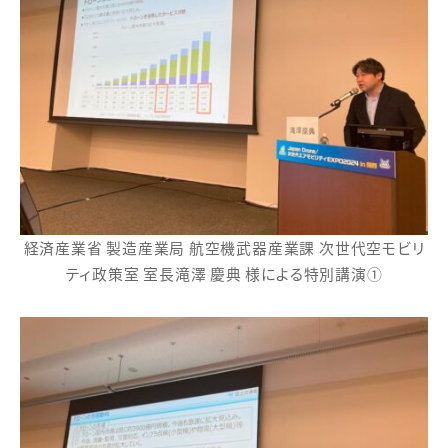
経済産業省 製造産業局 航空機武器産業課 次世代空モビリ
ティ政策室 室長滝澤 慶典 様による特別講演①