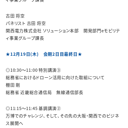
古田 将空
パネリスト 古田 将空
関西電力株式会社 ソリューション本部 開発部門eモビリテ
ィ事業グループ課長
★12月19日(木) 会期2日目最終日★
◎10:30～11:00 特別講演③
総務省におけるドローン活用に向けた取組について
棚田 剛
総務省 近畿総合通信局 無線通信部長
◎11:15～11:45 基調講演②
万博でのチャレンジ、そして、その先の大阪・関西でのビジネ
ス展開へ