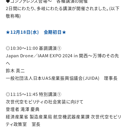
◆コンファレンス会場～ 各種講演の開催
2日間にわたり、多岐にわたる講演が開催されました。(以下
敬称略)
★12月18日(水) 会期初日★
◎10:30～11:00 基調講演①
Japan Drone／IAAM EXPO 2024 in 関西～万博のその先
へ
鈴木 真二
一般社団法人日本UAS産業振興協議会(JUIDA) 理事長
◎11:15～11:45 特別講演①
次世代空モビリティの社会実装に向けて
登壇者 滝澤 慶典
経済産業省 製造産業局 航空機武器産業課 次世代空モビリ
ティ政策室 室長