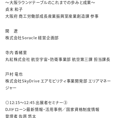
～大阪ラウンドテーブルのこれまでの歩みと成果～
貞末 和子
大阪府 商工労働部成長産業振興室産業創造課 参事
関 遼
株式会社Soracle 経営企画部
寺内 香緒里
丸紅株式会社 航空宇宙・防衛事業部 航空第三課 担当課長
戸村 竜也
株式会社SkyDrive エアモビリティ事業開発部 エリアマネー
ジャー
◎12:15～12:45 出展者セミナー③
DJIドローン最新情報・活用事例／国家資格制度情報
登壇者 佐原 悠太