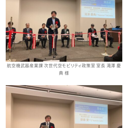
航空機武器産業課 次世代空モビリティ政策室 室長 滝澤 慶
典 様