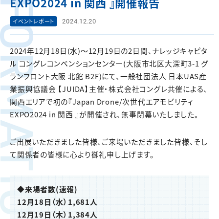
FORMATION
EXPO2024 in 関西 』開催報告
2024.12.20
イベントレポート
2024年12月18日(水)～12月19日の2日間、ナレッジキャピタ
ル コングレコンベンションセンター(大阪市北区大深町3-1 グ
ランフロント大阪 北館 B2F)にて、一般社団法人 日本UAS産
業振興協議会 【JUIDA】主催・株式会社コングレ共催による、
関西エリアで初の『Japan Drone/次世代エアモビリティ
EXPO2024 in 関西 』が開催され、無事閉幕いたしました。
ご出展いただきました皆様、ご来場いただきました皆様、そし
て関係者の皆様に心より御礼申し上げます。
◆来場者数(速報)
12月18日（水）1,681人
12月19日（木）1,384人