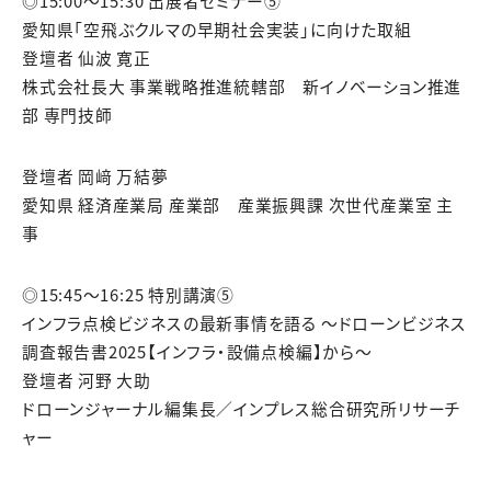
◎15:00～15:30 出展者セミナー⑤
愛知県「空飛ぶクルマの早期社会実装」に向けた取組
登壇者 仙波 寛正
株式会社長大 事業戦略推進統轄部 新イノベーション推進
部 専門技師
登壇者 岡﨑 万結夢
愛知県 経済産業局 産業部 産業振興課 次世代産業室 主
事
◎15:45～16:25 特別講演⑤
インフラ点検ビジネスの最新事情を語る ～ドローンビジネス
調査報告書2025【インフラ・設備点検編】から～
登壇者 河野 大助
ドローンジャーナル編集長／インプレス総合研究所リサーチ
ャー