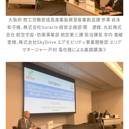
大阪府 商工労働部成長産業振興室産業創造課 参事 貞末
和子様、株式会社Soracle 経営企画部 関 遼様、丸紅株式
会社 航空宇宙・防衛事業部 航空第三課 担当課長 寺内 香緒
里様、株式会社SkyDrive エアモビリティ事業開発部 エリア
マネージャー 戸村 竜也様による基調講演②