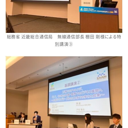
総務省 近畿総合通信局 無線通信部長 棚田 剛様による特
別講演③