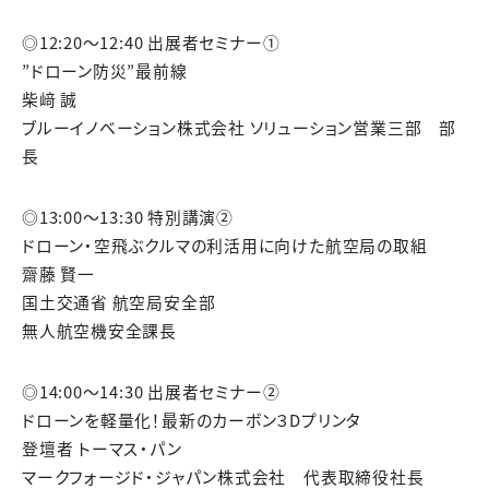
◎12:20～12:40 出展者セミナー①
”ドローン防災”最前線
柴﨑 誠
ブルーイノベーション株式会社 ソリューション営業三部 部
長
◎13:00～13:30 特別講演②
ドローン・空飛ぶクルマの利活用に向けた航空局の取組
齋藤 賢一
国土交通省 航空局安全部
無人航空機安全課長
◎14:00～14:30 出展者セミナー②
ドローンを軽量化！最新のカーボン３Dプリンタ
登壇者 トーマス・パン
マークフォージド・ジャパン株式会社 代表取締役社長