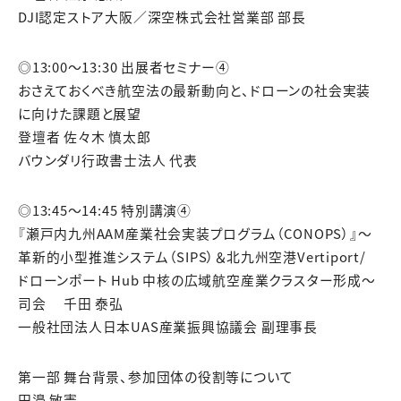
DJI認定ストア大阪／深空株式会社営業部 部長
◎13:00～13:30 出展者セミナー④
おさえておくべき航空法の最新動向と、ドローンの社会実装
に向けた課題と展望
登壇者 佐々木 慎太郎
バウンダリ行政書士法人 代表
◎13:45～14:45 特別講演④
『瀬戸内九州AAM産業社会実装プログラム（CONOPS）』～
革新的小型推進システム（SIPS）＆北九州空港Vertiport/
ドローンポート Hub 中核の広域航空産業クラスター形成～
司会 千田 泰弘
一般社団法人日本UAS産業振興協議会 副理事長
第一部 舞台背景、参加団体の役割等について
田邉 敏憲