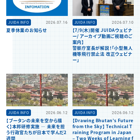
JUIDA INFO
2026.07.16
JUIDA INFO
2026.07.10
夏季休業のお知らせ
【7/9(木)開催 JUIDAウェビナ
ー/ アーカイブ動画ご視聴のご
案内】
警察庁室長が解説！「小型無人
機等飛行禁止法 改正ウェビナ
ー」
JUIDA INFO
2026.06.12
JUIDA INFO
2026.06.12
【ブータンの未来を空から描
【Drawing Bhutan’s Future
く】本邦研修実施 ― 未来を担
from the Sky】 Technical T
う行政官たちが日本で学んだ2
raining Program in Japan
週間
– Two Weeks of Learning f