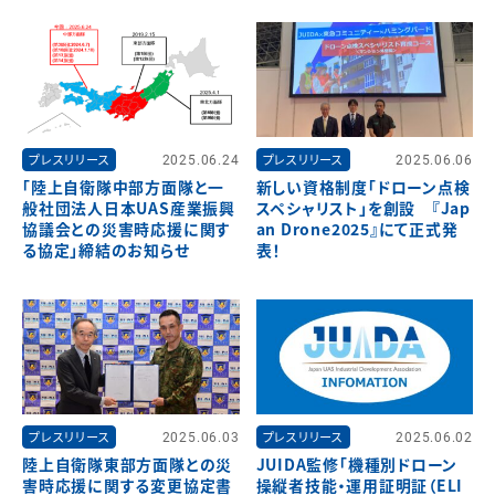
プレスリリース
2025.06.24
プレスリリース
2025.06.06
「陸上自衛隊中部方面隊と一
新しい資格制度「ドローン点検
般社団法人日本UAS産業振興
スペシャリスト」を創設 『Jap
協議会との災害時応援に関す
an Drone2025』にて正式発
る協定」締結のお知らせ
表！
プレスリリース
2025.06.03
プレスリリース
2025.06.02
陸上自衛隊東部方面隊との災
JUIDA監修「機種別ドローン
害時応援に関する変更協定書
操縦者技能・運用証明証（ELI