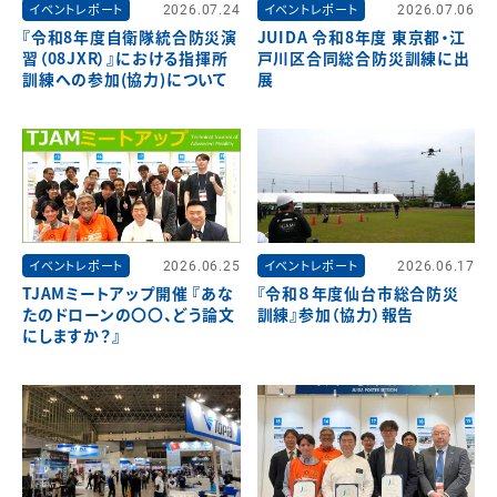
イベントレポート
2026.07.24
イベントレポート
2026.07.06
『令和8年度自衛隊統合防災演
JUIDA 令和8年度 東京都・江
習（08JXR）』における指揮所
戸川区合同総合防災訓練に出
訓練への参加(協力)について
展
イベントレポート
2026.06.25
イベントレポート
2026.06.17
TJAMミートアップ開催 『あな
『令和８年度仙台市総合防災
たのドローンの〇〇、どう論文
訓練』参加（協力）報告
にしますか？』