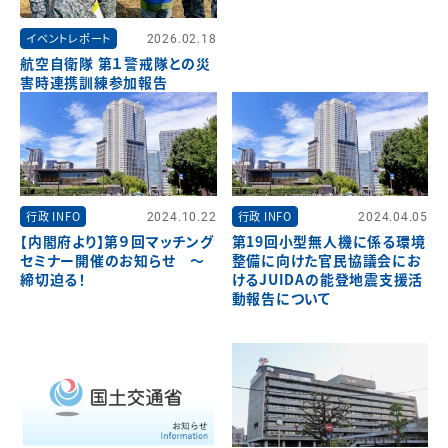
イベントレポート
2026.02.18
航空自衛隊 第１警戒隊との災
害時連携訓練参加報告
行政 INFO
2024.10.22
行政 INFO
2024.04.05
【内閣府より】第９回マッチング
第19回小型無人機に係る環境
セミナー開催のお知らせ ～
整備に向けた官民協議会にお
締切迫る！
けるJUIDAの能登地震支援活
動報告について