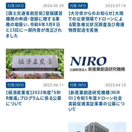
行政 INFO
2024.03.29
行政 INFO
2023.07.19
【国土交通省航空局】登録講習
【大分県からのお知らせ】大雨
機関の申請・登録に関する事
での災害現場でドローンによ
務の取扱い、令和6年3月８日
る緊急被災状況調査及び救援
と13日に一部内容が改正され
物資配送を実施
ました
行政 INFO
2023.04.11
行政 INFO
2023.04.10
【経済産業省】2023年度「SBI
【新産業創造研究機構（NIR
R推進」プログラムに係る公募
O）】令和５年度ドローン社会
について
実装促進実証事業の公募につ
いて