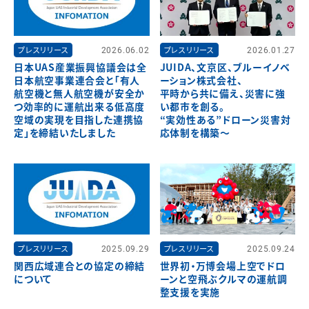
プレスリリース
2026.06.02
プレスリリース
2026.01.27
日本UAS産業振興協議会は全
JUIDA、文京区、ブルーイノベ
日本航空事業連合会と「有人
ーション株式会社、
航空機と無人航空機が安全か
平時から共に備え、災害に強
つ効率的に運航出来る低高度
い都市を創る。
空域の実現を目指した連携協
“実効性ある”ドローン災害対
定」を締結いたしました
応体制を構築～
プレスリリース
2025.09.29
プレスリリース
2025.09.24
関西広域連合との協定の締結
世界初・万博会場上空でドロ
について
ーンと空飛ぶクルマの運航調
整支援を実施