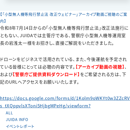
【「小型無人機等飛行禁止法 改正ウェビナー」アーカイブ動画ご視聴のご案
内】
令和8年7月14日からの「小型無人機等飛行禁止法」改正法施行に
ともない、JUIDAでは主管庁である、警察庁小型無人機等運用室
長の岩浅太一様をお招きし、直接ご解説をいただきました。
ドローンをビジネスで活用されている、また、今後運航を予定され
ている皆様にとっては必聴の内容です。
【アーカイブ動画の視聴】
、
および
【警察庁ご提供資料ダウンロード】
をご希望される方は、下
記のURLへアクセスをお願いいたします。
https://docs.google.com/forms/d/1Kolm9oWKYt0w3ZZcRV
s_tXQppvlsXToni5HjbgMPeHg/viewform?
ALL
JUIDA INFO
イベントレポート