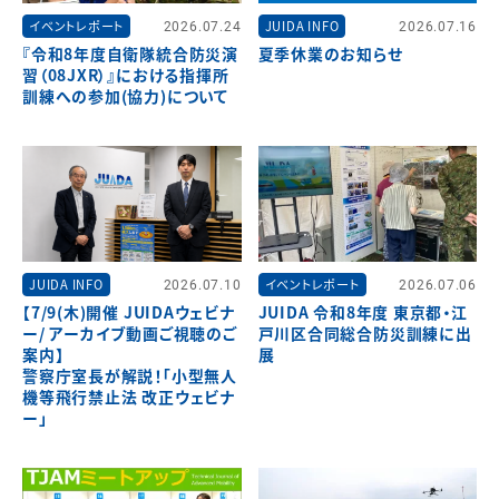
イベントレポート
2026.07.24
JUIDA INFO
2026.07.16
『令和8年度自衛隊統合防災演
夏季休業のお知らせ
習（08JXR）』における指揮所
訓練への参加(協力)について
JUIDA INFO
2026.07.10
イベントレポート
2026.07.06
【7/9(木)開催 JUIDAウェビナ
JUIDA 令和8年度 東京都・江
ー/ アーカイブ動画ご視聴のご
戸川区合同総合防災訓練に出
案内】
展
警察庁室長が解説！「小型無人
機等飛行禁止法 改正ウェビナ
ー」