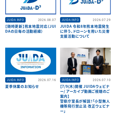
JUIDA INFO
2026.08.07
JUIDA INFO
2026.07.29
【随時更新】熊本地震対応（JUI
JUIDA 令和8年熊本地震発生
DAの日毎の活動経緯）
に伴う、ドローンを用いた災害
支援活動について
JUIDA INFO
2026.07.16
JUIDA INFO
2026.07.10
夏季休業のお知らせ
【7/9(木)開催 JUIDAウェビナ
ー/ アーカイブ動画ご視聴のご
案内】
警察庁室長が解説！「小型無人
機等飛行禁止法 改正ウェビナ
ー」