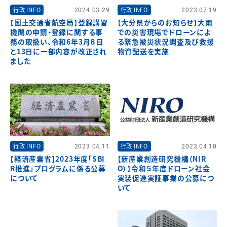
行政 INFO
2024.03.29
行政 INFO
2023.07.19
【国土交通省航空局】登録講習
【大分県からのお知らせ】大雨
機関の申請・登録に関する事
での災害現場でドローンによ
務の取扱い、令和6年3月８日
る緊急被災状況調査及び救援
と13日に一部内容が改正され
物資配送を実施
ました
行政 INFO
2023.04.11
行政 INFO
2023.04.10
【経済産業省】2023年度「SBI
【新産業創造研究機構（NIR
R推進」プログラムに係る公募
O）】令和５年度ドローン社会
について
実装促進実証事業の公募につ
いて