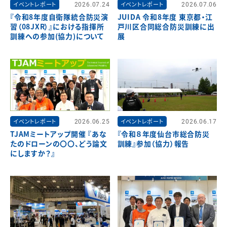
イベントレポート
2026.07.24
イベントレポート
2026.07.06
『令和8年度自衛隊統合防災演
JUIDA 令和8年度 東京都・江
習（08JXR）』における指揮所
戸川区合同総合防災訓練に出
訓練への参加(協力)について
展
イベントレポート
2026.06.25
イベントレポート
2026.06.17
TJAMミートアップ開催 『あな
『令和８年度仙台市総合防災
たのドローンの〇〇、どう論文
訓練』参加（協力）報告
にしますか？』