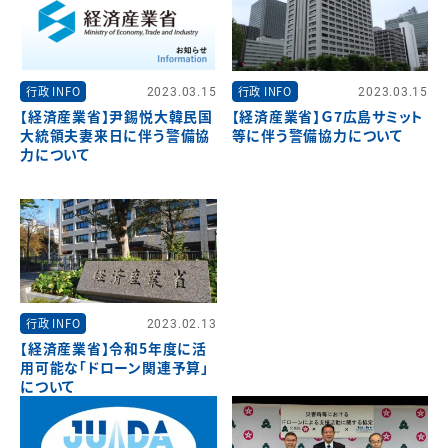
行政 INFO
2023.03.15
行政 INFO
2023.03.15
【経済産業省】尹錫悦大韓民国
【経済産業省】Ｇ7広島サミット
大統領夫妻来日に伴う警備協
等に伴う警備協力について
力について
行政 INFO
2023.02.13
【経済産業省】令和5年度に活
用可能な「ドローン関連予算」
について