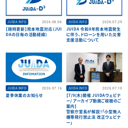
JUIDA INFO
2026.08.06
JUIDA INFO
2026.07.29
【随時更新】熊本地震対応（JUI
JUIDA 令和8年熊本地震発生
DAの日毎の活動経緯）
に伴う、ドローンを用いた災害
支援活動について
JUIDA INFO
2026.07.16
JUIDA INFO
2026.07.10
夏季休業のお知らせ
【7/9(木)開催 JUIDAウェビナ
ー/ アーカイブ動画ご視聴のご
案内】
警察庁室長が解説！「小型無人
機等飛行禁止法 改正ウェビナ
ー」