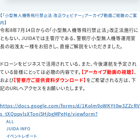
【「小型無人機等飛行禁止法 改正ウェビナー」アーカイブ動画ご視聴のご案
内】
令和8年7月14日からの「小型無人機等飛行禁止法」改正法施行に
ともない、JUIDAでは主管庁である、警察庁小型無人機等運用室
長の岩浅太一様をお招きし、直接ご解説をいただきました。
ドローンをビジネスで活用されている、また、今後運航を予定され
ている皆様にとっては必聴の内容です。
【アーカイブ動画の視聴】
、
および
【警察庁ご提供資料ダウンロード】
をご希望される方は、下
記のURLへアクセスをお願いいたします。
https://docs.google.com/forms/d/1Kolm9oWKYt0w3ZZcRV
s_tXQppvlsXToni5HjbgMPeHg/viewform?
ALL
JUIDA INFO
イベントレポート