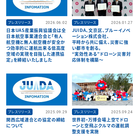
プレスリリース
2026.06.02
プレスリリース
2026.01.27
日本UAS産業振興協議会は全
JUIDA、文京区、ブルーイノベ
日本航空事業連合会と「有人
ーション株式会社、
航空機と無人航空機が安全か
平時から共に備え、災害に強
つ効率的に運航出来る低高度
い都市を創る。
空域の実現を目指した連携協
“実効性ある”ドローン災害対
定」を締結いたしました
応体制を構築～
プレスリリース
2025.09.29
プレスリリース
2025.09.24
関西広域連合との協定の締結
世界初・万博会場上空でドロ
について
ーンと空飛ぶクルマの運航調
整支援を実施