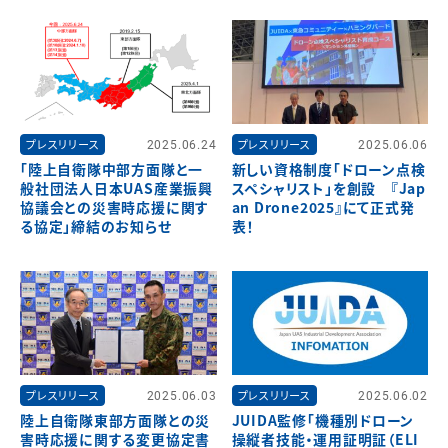
プレスリリース
2025.06.24
プレスリリース
2025.06.06
「陸上自衛隊中部方面隊と一
新しい資格制度「ドローン点検
般社団法人日本UAS産業振興
スペシャリスト」を創設 『Jap
協議会との災害時応援に関す
an Drone2025』にて正式発
る協定」締結のお知らせ
表！
プレスリリース
2025.06.03
プレスリリース
2025.06.02
陸上自衛隊東部方面隊との災
JUIDA監修「機種別ドローン
害時応援に関する変更協定書
操縦者技能・運用証明証（ELI