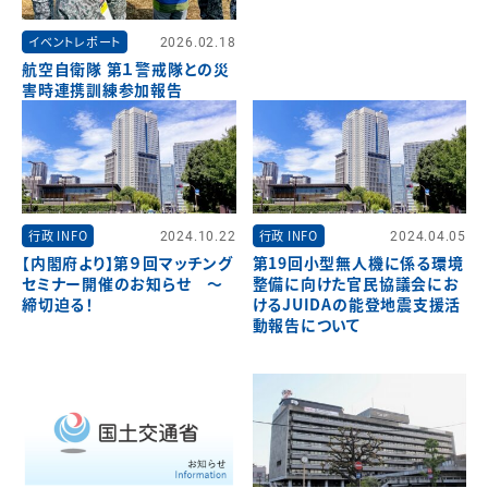
イベントレポート
2026.02.18
航空自衛隊 第１警戒隊との災
害時連携訓練参加報告
行政 INFO
2024.10.22
行政 INFO
2024.04.05
【内閣府より】第９回マッチング
第19回小型無人機に係る環境
セミナー開催のお知らせ ～
整備に向けた官民協議会にお
締切迫る！
けるJUIDAの能登地震支援活
動報告について