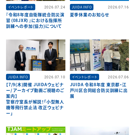
イベントレポート
2026.07.24
JUIDA INFO
2026.07.16
『令和8年度自衛隊統合防災演
夏季休業のお知らせ
習（08JXR）』における指揮所
訓練への参加(協力)について
JUIDA INFO
2026.07.10
イベントレポート
2026.07.06
【7/9(木)開催 JUIDAウェビナ
JUIDA 令和8年度 東京都・江
ー/ アーカイブ動画ご視聴のご
戸川区合同総合防災訓練に出
案内】
展
警察庁室長が解説！「小型無人
機等飛行禁止法 改正ウェビナ
ー」